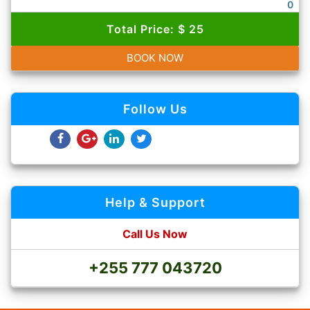
0
Total Price: $ 25
BOOK NOW
Follow Us
Help & Support
Call Us Now
+255 777 043720